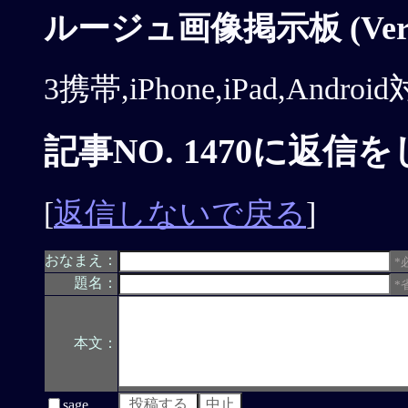
ルージュ画像掲示板 (Ver.1
3携帯,iPhone,iPad,Andr
記事NO. 1470に返信
[
返信しないで戻る
]
おなまえ：
*
題名：
*
本文：
sage