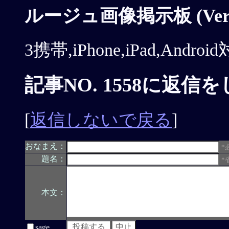
ルージュ画像掲示板 (Ver.1
3携帯,iPhone,iPad,Andr
記事NO. 1558に返信
[
返信しないで戻る
]
おなまえ：
*
題名：
*
本文：
sage