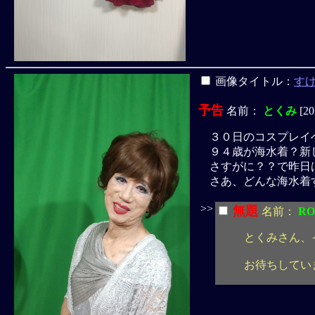
画像タイトル：
す
予告
名前：
とくみ
[20
３０日のコスプレイ
９４歳が海水着？新
さすがに？？で昨日
さあ、どんな海水着
>>
無題
名前：
RO
とくみさん、
お待ちしてい