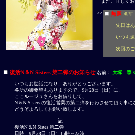
また、宜しくお
>>
無題
名前
先日はあ
いつも遠
次回のご
復活N＆N Sisters 第二弾のお知らせ
名前：
大塚 寧
いつもお世話になり、ありがとうございます。
各所の御要望もありますので、9月28日（日）に、
ここルージュさんをお借りして、
N＆N Sisters の復活営業の第二弾を行わさせて頂く事
どうぞよろしくお願い致します。
記
復活N＆N Sistes 第二弾
日時 9月28日（日）15時～22時