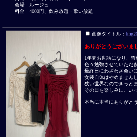
会場 ルージュ
料金 4000円、飲み放題・歌い放題
画像タイトル：
img2
ありがとうございま
1年間お世話になり、
色々勉強させていただ
最終日にわざわざ会い
女装自体はやめません
狭い世界なのできっと
その日を楽しみに、い
本当に本当にありがと