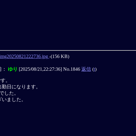
img20250821222736.jpg
-(156 KB)
前：
ゆり
[2025/08/21,22:27:36] No.1846
返信
(
t
)
です。
出勤日になります。
年でした。
ざいました。