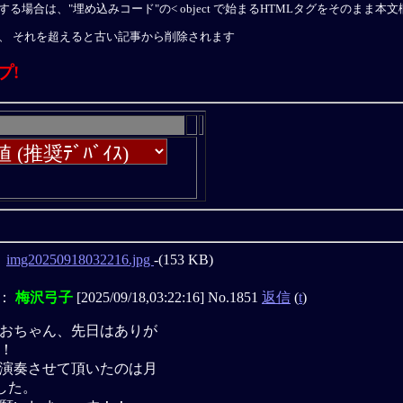
板に埋込表示する場合は、"埋め込みコード"の< object で始まるHTMLタグをそのま
、 それを超えると古い記事から削除されます
プ!
：
img20250918032216.jpg
-(153 KB)
：
梅沢弓子
[2025/09/18,03:22:16] No.1851
返信
(
t
)
おちゃん、先日はありが
！
演奏させて頂いたのは月
した。