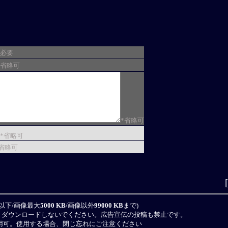
*必要
*省略可
*省略可
*省略可
*省略可
以下/画像最大
5000 KB
/画像以外
99000 KB
まで)
、ダウンロードしないでください。広告宣伝の投稿も禁止です。
用可。使用する場合、閉じ忘れにご注意ください