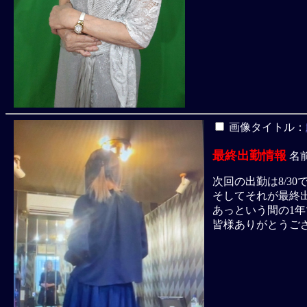
画像タイトル：
最終出勤情報
名
次回の出勤は8/30
そしてそれが最終
あっという間の1
皆様ありがとうご