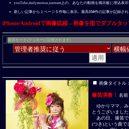
youTube,dailymotion,ustream上の、あなたの動画を掲示
新しい記事から１ページ
5
件毎に表示。最高
350
件の記事が記録され
iPhone/Androidで画像拡縮→画像を指でダブルタッ
表示モード (クッキーに記憶されます)
画像タイトル
篠笛演奏！
名前
ゆかりママ、み
とうございました
あの日、篠笛で
(つき)という曲で