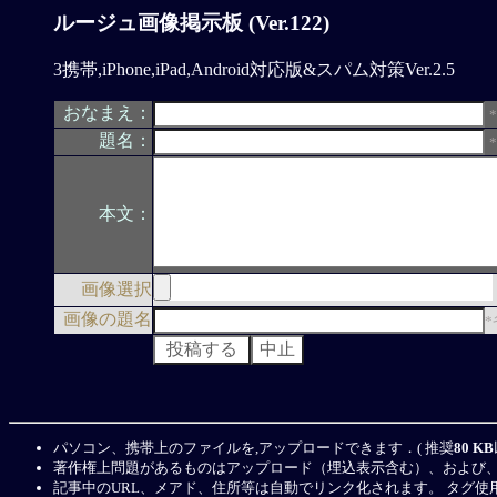
ルージュ画像掲示板 (Ver.122)
3携帯,iPhone,iPad,Android対応版&スパム対策Ver.2.5
おなまえ：
題名：
本文：
画像選択
画像の題名
パソコン、携帯上のファイルを,アップロードできます．( 推奨
80 KB
著作権上問題があるものはアップロード（埋込表示含む）、および
記事中のURL、メアド、住所等は自動でリンク化されます。
タグ使